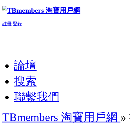
註冊
登錄
論壇
搜索
聯繫我們
TBmembers 淘寶用戶網
»