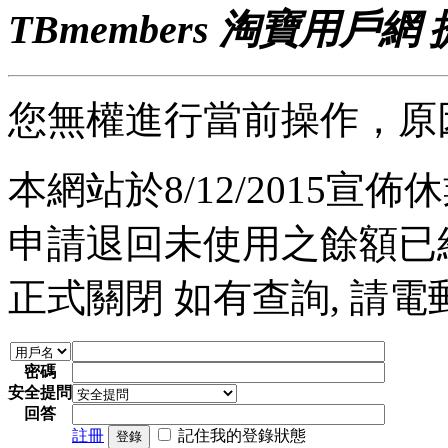
TBmembers 淘寶用戶網
您無權進行當前操作，原
本網站於8/12/2015宣佈休業
申請退回未使用之餘額已經完
正式關閉 如有查詢, 請電郵至 a
密碼
安全提問
回答
註冊
記住我的登錄狀態
登錄