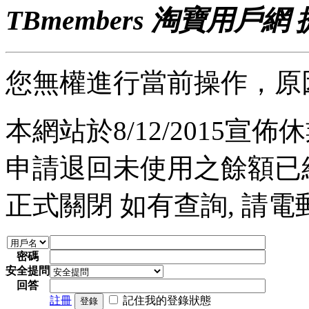
TBmembers 淘寶用戶網
您無權進行當前操作，原
本網站於8/12/2015宣佈休業
申請退回未使用之餘額已經完
正式關閉 如有查詢, 請電郵至 a
密碼
安全提問
回答
註冊
記住我的登錄狀態
登錄