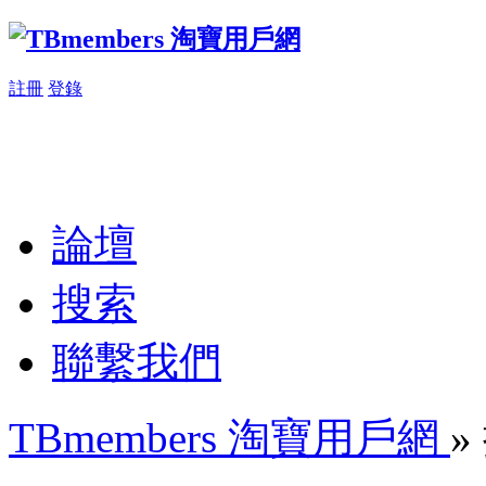
註冊
登錄
論壇
搜索
聯繫我們
TBmembers 淘寶用戶網
»