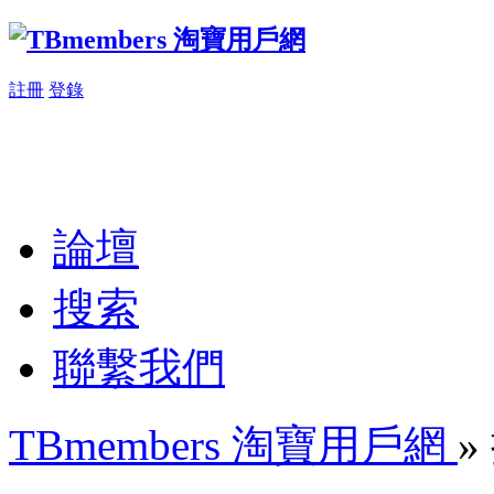
註冊
登錄
論壇
搜索
聯繫我們
TBmembers 淘寶用戶網
»