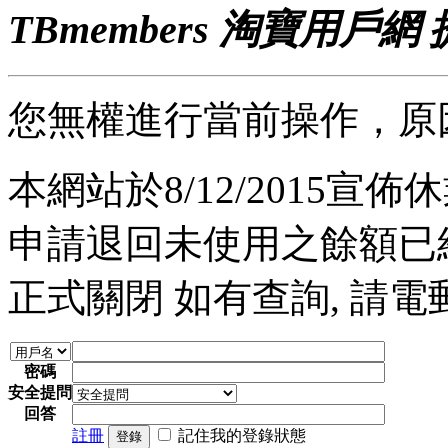
TBmembers 淘寶用戶網
您無權進行當前操作，原
本網站於8/12/2015宣佈休業
申請退回未使用之餘額已經完
正式關閉 如有查詢, 請電郵至 a
密碼
安全提問
回答
註冊
記住我的登錄狀態
登錄