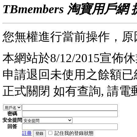
TBmembers 淘寶用戶網
您無權進行當前操作，原
本網站於8/12/2015宣佈休業
申請退回未使用之餘額已經完
正式關閉 如有查詢, 請電郵至 a
密碼
安全提問
回答
註冊
記住我的登錄狀態
登錄