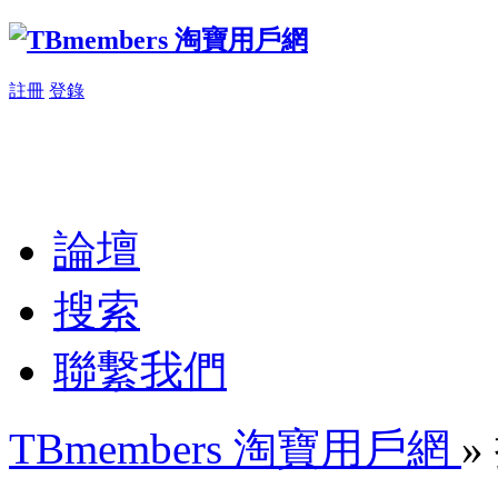
註冊
登錄
論壇
搜索
聯繫我們
TBmembers 淘寶用戶網
»