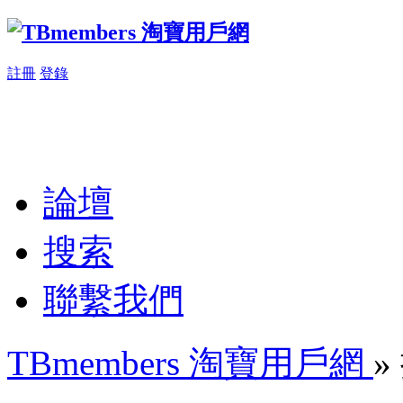
註冊
登錄
論壇
搜索
聯繫我們
TBmembers 淘寶用戶網
»