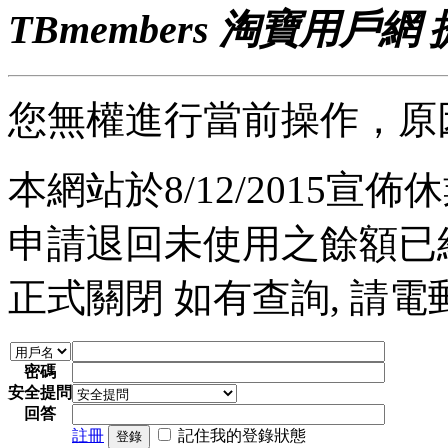
TBmembers 淘寶用戶網
您無權進行當前操作，原
本網站於8/12/2015宣佈休業
申請退回未使用之餘額已經完
正式關閉 如有查詢, 請電郵至 a
密碼
安全提問
回答
註冊
記住我的登錄狀態
登錄