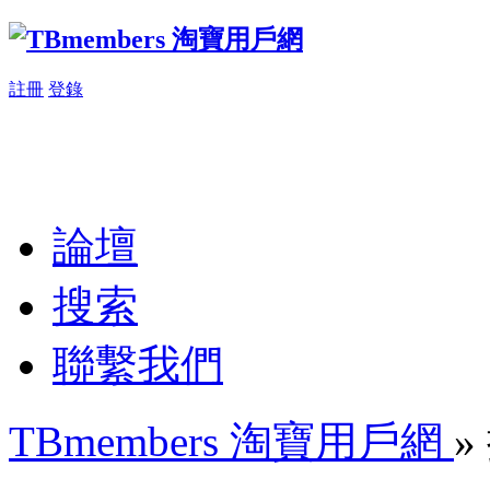
註冊
登錄
論壇
搜索
聯繫我們
TBmembers 淘寶用戶網
»