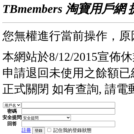
TBmembers 淘寶用戶網
您無權進行當前操作，原
本網站於8/12/2015宣佈休業
申請退回未使用之餘額已經完
正式關閉 如有查詢, 請電郵至 a
密碼
安全提問
回答
註冊
記住我的登錄狀態
登錄