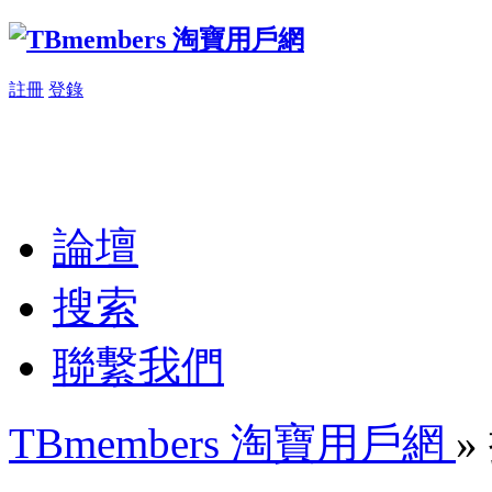
註冊
登錄
論壇
搜索
聯繫我們
TBmembers 淘寶用戶網
»