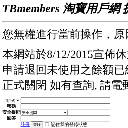
TBmembers 淘寶用戶網
您無權進行當前操作，原
本網站於8/12/2015宣佈休業
申請退回未使用之餘額已經完
正式關閉 如有查詢, 請電郵至 a
密碼
安全提問
回答
註冊
記住我的登錄狀態
登錄