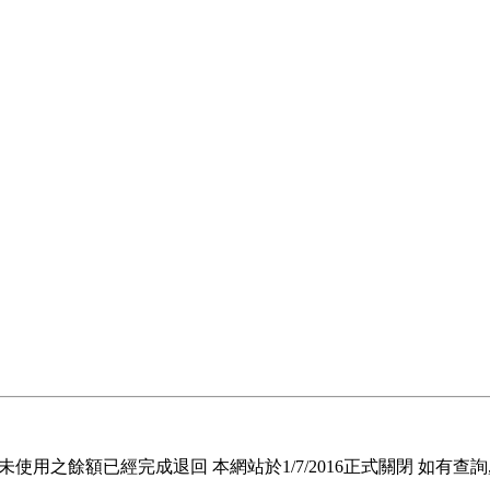
退回未使用之餘額已經完成退回 本網站於1/7/2016正式關閉 如有查詢, 請電郵