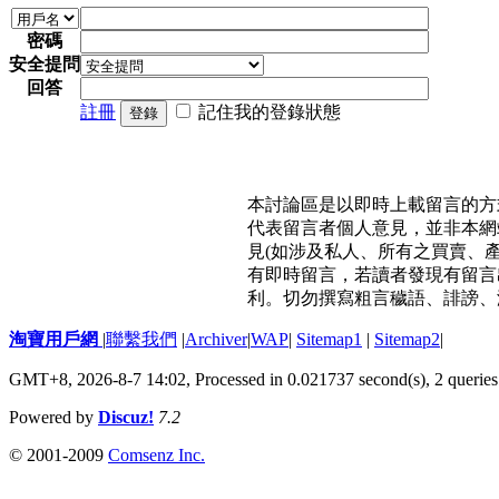
密碼
安全提問
回答
註冊
記住我的登錄狀態
登錄
本討論區是以即時上載留言的方
代表留言者個人意見，並非本網
見(如涉及私人、所有之買賣、
有即時留言，若讀者發現有留言
利。切勿撰寫粗言穢語、誹謗、
淘寶用戶網
|
聯繫我們
|
Archiver
|
WAP
|
Sitemap1
|
Sitemap2
|
GMT+8, 2026-8-7 14:02,
Processed in 0.021737 second(s), 2 queries
Powered by
Discuz!
7.2
© 2001-2009
Comsenz Inc.