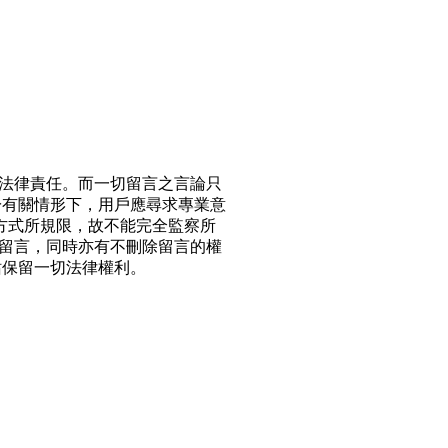
法律責任。而一切留言之言論只
於有關情形下，用戶應尋求專業意
方式所規限，故不能完全監察所
留言，同時亦有不刪除留言的權
站保留一切法律權利。