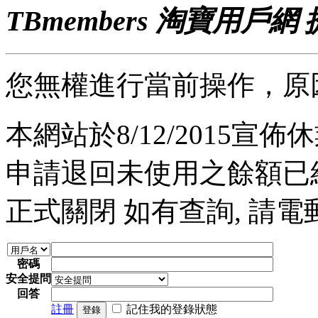
TBmembers 淘寶用戶網
您無權進行當前操作，原
本網站於8/12/2015宣佈休業
申請退回未使用之餘額已經完
正式關閉 如有查詢, 請電郵至 a
密碼
安全提問
回答
註冊
記住我的登錄狀態
登錄