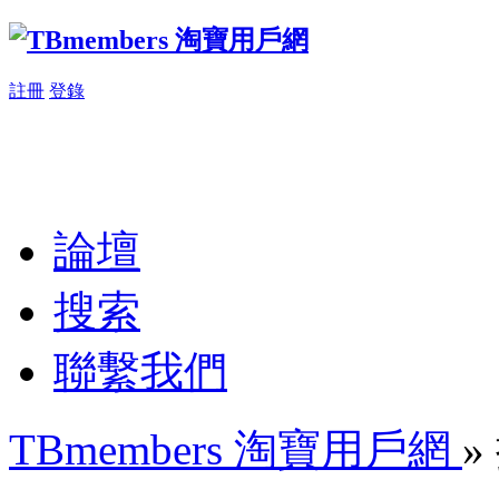
註冊
登錄
論壇
搜索
聯繫我們
TBmembers 淘寶用戶網
»