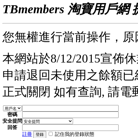
TBmembers 淘寶用戶網
您無權進行當前操作，原
本網站於8/12/2015宣佈休業
申請退回未使用之餘額已經完
正式關閉 如有查詢, 請電郵至 a
密碼
安全提問
回答
註冊
記住我的登錄狀態
登錄