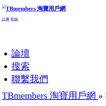
註冊
登錄
論壇
搜索
聯繫我們
TBmembers 淘寶用戶網
»