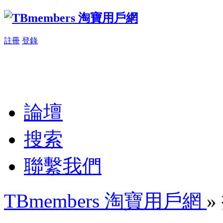
註冊
登錄
論壇
搜索
聯繫我們
TBmembers 淘寶用戶網
»