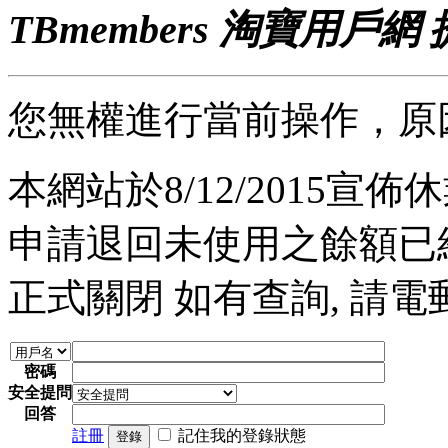
TBmembers 淘寶用戶網
您無權進行當前操作，原
本網站於8/12/2015宣佈休業
申請退回未使用之餘額已經完
正式關閉 如有查詢, 請電郵至 a
密碼
安全提問
回答
註冊
記住我的登錄狀態
登錄