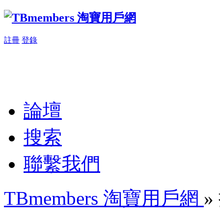
註冊
登錄
論壇
搜索
聯繫我們
TBmembers 淘寶用戶網
»