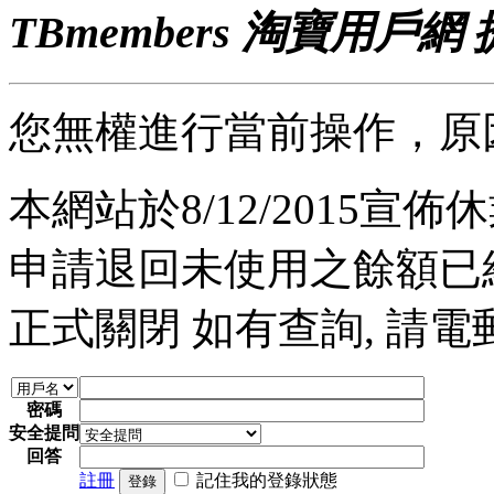
TBmembers 淘寶用戶網
您無權進行當前操作，原
本網站於8/12/2015宣佈休業
申請退回未使用之餘額已經完
正式關閉 如有查詢, 請電郵至 a
密碼
安全提問
回答
註冊
記住我的登錄狀態
登錄