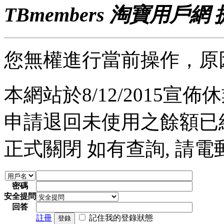
TBmembers 淘寶用戶網
您無權進行當前操作，原
本網站於8/12/2015宣佈休業
申請退回未使用之餘額已經完
正式關閉 如有查詢, 請電郵至 a
密碼
安全提問
回答
註冊
記住我的登錄狀態
登錄