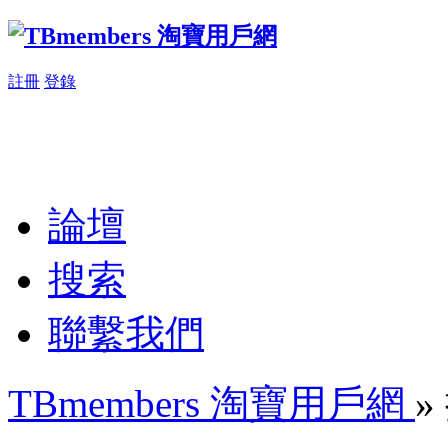
註冊
登錄
論壇
搜索
聯繫我們
TBmembers 淘寶用戶網
»