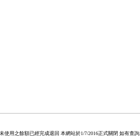
退回未使用之餘額已經完成退回 本網站於1/7/2016正式關閉 如有查詢, 請電郵