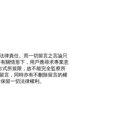
法律責任。而一切留言之言論只
於有關情形下，用戶應尋求專業意
方式所規限，故不能完全監察所
留言，同時亦有不刪除留言的權
站保留一切法律權利。