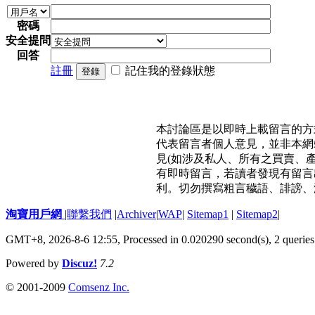
密碼
安全提問
回答
註冊
記住我的登錄狀態
登錄
本討論區是以即時上載留言的方
代表留言者個人意見，並非本網
見(如涉及私人、所有之買賣、
有即時留言，若讀者發現有留言
利。切勿撰寫粗言穢語、誹謗、
淘寶用戶網
|
聯繫我們
|
Archiver
|
WAP
|
Sitemap1
|
Sitemap2
|
GMT+8, 2026-8-6 12:55,
Processed in 0.020290 second(s), 2 queries
Powered by
Discuz!
7.2
© 2001-2009
Comsenz Inc.