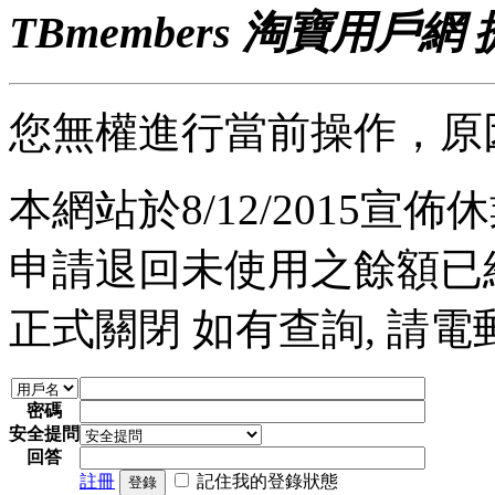
TBmembers 淘寶用戶網
您無權進行當前操作，原
本網站於8/12/2015宣佈休業
申請退回未使用之餘額已經完
正式關閉 如有查詢, 請電郵至 a
密碼
安全提問
回答
註冊
記住我的登錄狀態
登錄