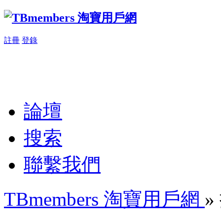
註冊
登錄
論壇
搜索
聯繫我們
TBmembers 淘寶用戶網
»