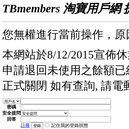
TBmembers 淘寶用戶網
您無權進行當前操作，原
本網站於8/12/2015宣佈休業
申請退回未使用之餘額已經完
正式關閉 如有查詢, 請電郵至 a
密碼
安全提問
回答
註冊
記住我的登錄狀態
登錄