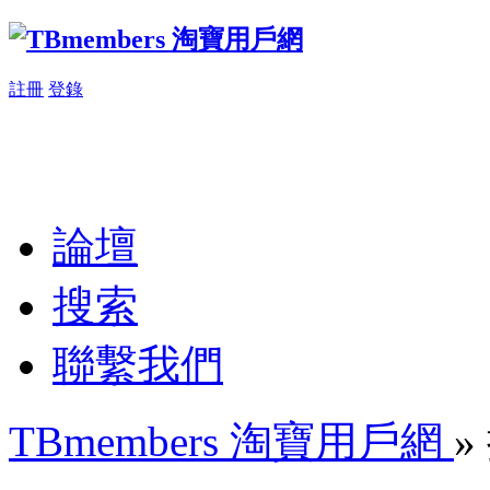
註冊
登錄
論壇
搜索
聯繫我們
TBmembers 淘寶用戶網
»