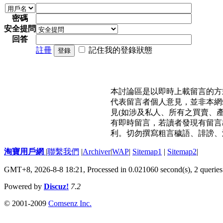
密碼
安全提問
回答
註冊
記住我的登錄狀態
登錄
本討論區是以即時上載留言的方
代表留言者個人意見，並非本網
見(如涉及私人、所有之買賣、
有即時留言，若讀者發現有留言
利。切勿撰寫粗言穢語、誹謗、
淘寶用戶網
|
聯繫我們
|
Archiver
|
WAP
|
Sitemap1
|
Sitemap2
|
GMT+8, 2026-8-8 18:21,
Processed in 0.021060 second(s), 2 queries
Powered by
Discuz!
7.2
© 2001-2009
Comsenz Inc.