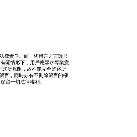
法律責任。而一切留言之言論只
於有關情形下，用戶應尋求專業意
方式所規限，故不能完全監察所
留言，同時亦有不刪除留言的權
站保留一切法律權利。