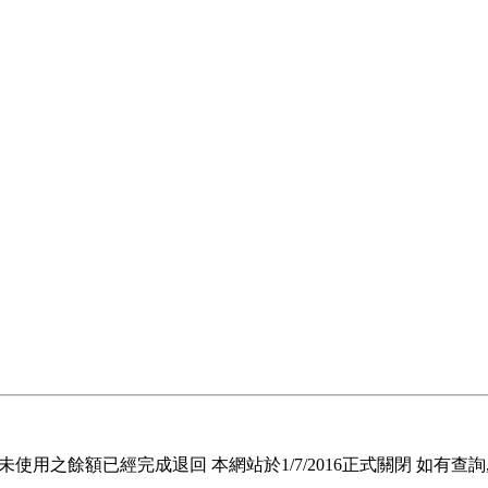
退回未使用之餘額已經完成退回 本網站於1/7/2016正式關閉 如有查詢, 請電郵