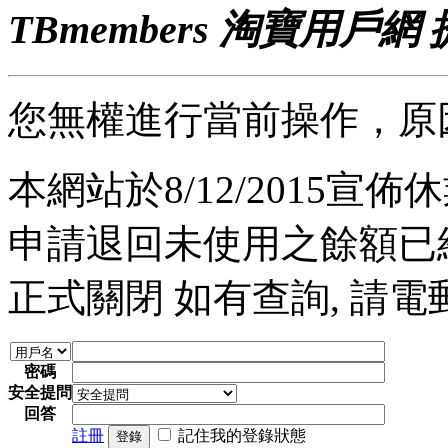
TBmembers 淘寶用戶網
您無權進行當前操作，原
本網站於8/12/2015宣佈休業
申請退回未使用之餘額已經完
正式關閉 如有查詢, 請電郵至 a
密碼
安全提問
回答
註冊
記住我的登錄狀態
登錄