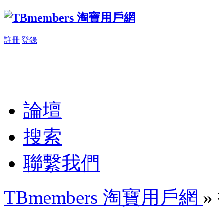
註冊
登錄
論壇
搜索
聯繫我們
TBmembers 淘寶用戶網
»