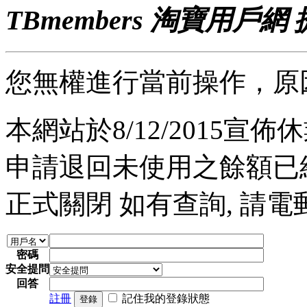
TBmembers 淘寶用戶網
您無權進行當前操作，原
本網站於8/12/2015宣佈休業
申請退回未使用之餘額已經完
正式關閉 如有查詢, 請電郵至 a
密碼
安全提問
回答
註冊
記住我的登錄狀態
登錄