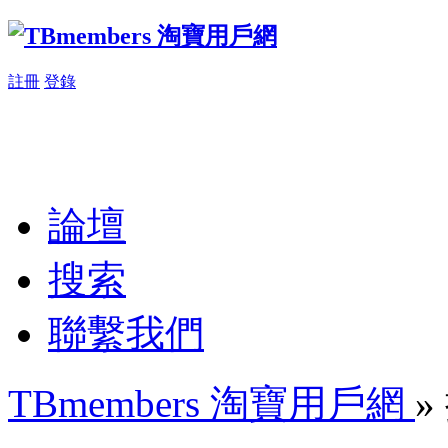
註冊
登錄
論壇
搜索
聯繫我們
TBmembers 淘寶用戶網
»