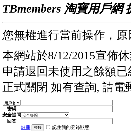
TBmembers 淘寶用戶網
您無權進行當前操作，原
本網站於8/12/2015宣佈休業
申請退回未使用之餘額已經完
正式關閉 如有查詢, 請電郵至 a
密碼
安全提問
回答
註冊
記住我的登錄狀態
登錄