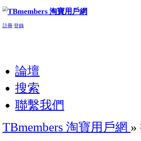
註冊
登錄
論壇
搜索
聯繫我們
TBmembers 淘寶用戶網
»