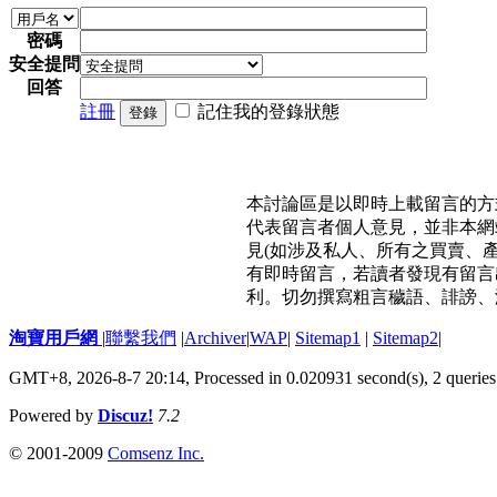
密碼
安全提問
回答
註冊
記住我的登錄狀態
登錄
本討論區是以即時上載留言的方
代表留言者個人意見，並非本網
見(如涉及私人、所有之買賣、
有即時留言，若讀者發現有留言
利。切勿撰寫粗言穢語、誹謗、
淘寶用戶網
|
聯繫我們
|
Archiver
|
WAP
|
Sitemap1
|
Sitemap2
|
GMT+8, 2026-8-7 20:14,
Processed in 0.020931 second(s), 2 queries
Powered by
Discuz!
7.2
© 2001-2009
Comsenz Inc.