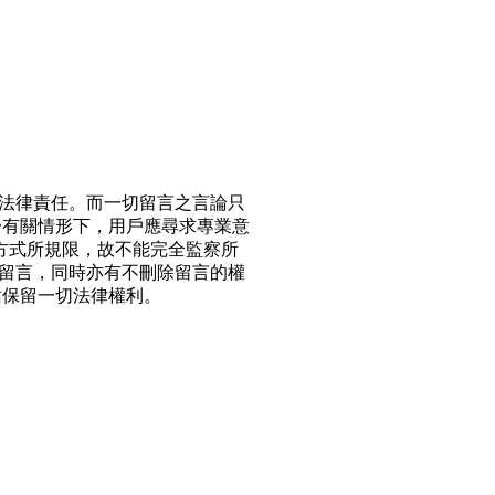
法律責任。而一切留言之言論只
於有關情形下，用戶應尋求專業意
方式所規限，故不能完全監察所
留言，同時亦有不刪除留言的權
站保留一切法律權利。