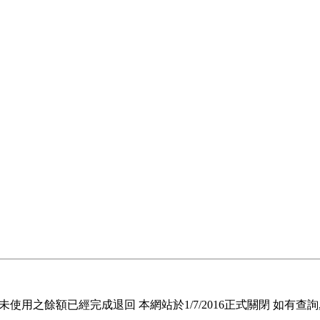
退回未使用之餘額已經完成退回 本網站於1/7/2016正式關閉 如有查詢, 請電郵