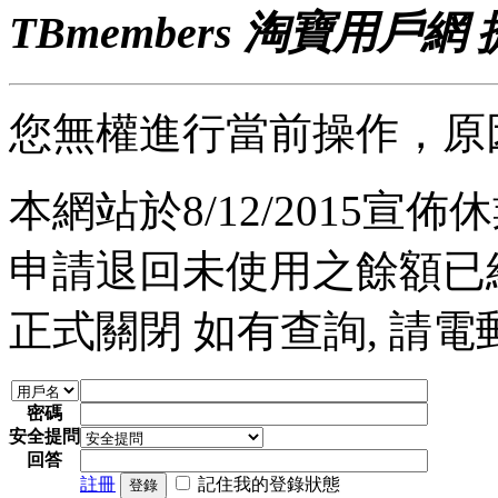
TBmembers 淘寶用戶網
您無權進行當前操作，原
本網站於8/12/2015宣佈休業
申請退回未使用之餘額已經完
正式關閉 如有查詢, 請電郵至 a
密碼
安全提問
回答
註冊
記住我的登錄狀態
登錄