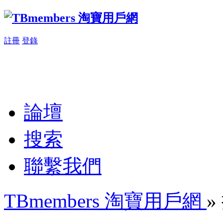
註冊
登錄
論壇
搜索
聯繫我們
TBmembers 淘寶用戶網
»