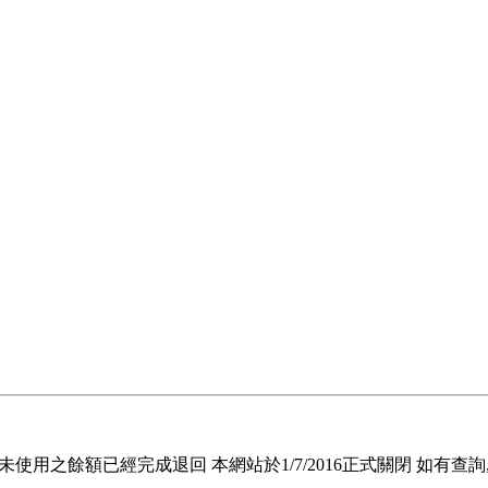
退回未使用之餘額已經完成退回 本網站於1/7/2016正式關閉 如有查詢, 請電郵