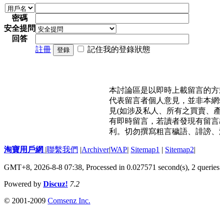
密碼
安全提問
回答
註冊
記住我的登錄狀態
登錄
本討論區是以即時上載留言的方
代表留言者個人意見，並非本網
見(如涉及私人、所有之買賣、
有即時留言，若讀者發現有留言
利。切勿撰寫粗言穢語、誹謗、
淘寶用戶網
|
聯繫我們
|
Archiver
|
WAP
|
Sitemap1
|
Sitemap2
|
GMT+8, 2026-8-8 07:38,
Processed in 0.027571 second(s), 2 queries
Powered by
Discuz!
7.2
© 2001-2009
Comsenz Inc.