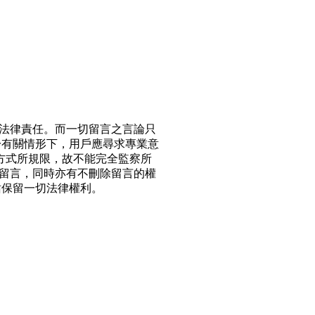
法律責任。而一切留言之言論只
於有關情形下，用戶應尋求專業意
方式所規限，故不能完全監察所
留言，同時亦有不刪除留言的權
站保留一切法律權利。