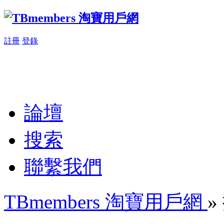
註冊
登錄
論壇
搜索
聯繫我們
TBmembers 淘寶用戶網
»