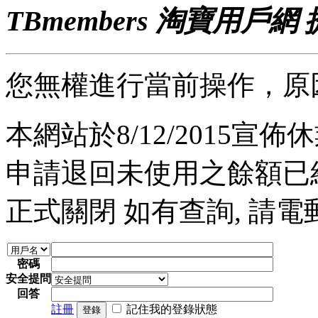
TBmembers 淘寶用戶網
您無權進行當前操作，原
本網站於8/12/2015宣佈休業
申請退回未使用之餘額已經完
正式關閉 如有查詢, 請電郵至 a
密碼
安全提問
回答
註冊
記住我的登錄狀態
登錄