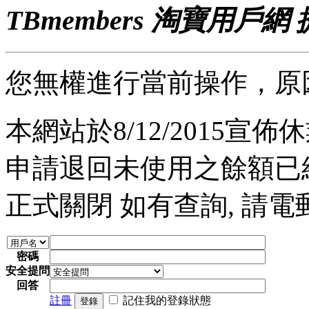
TBmembers 淘寶用戶網
您無權進行當前操作，原
本網站於8/12/2015宣佈休業
申請退回未使用之餘額已經完
正式關閉 如有查詢, 請電郵至 a
密碼
安全提問
回答
註冊
記住我的登錄狀態
登錄