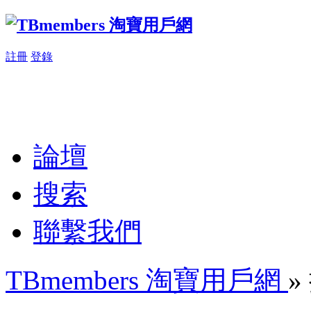
註冊
登錄
論壇
搜索
聯繫我們
TBmembers 淘寶用戶網
»