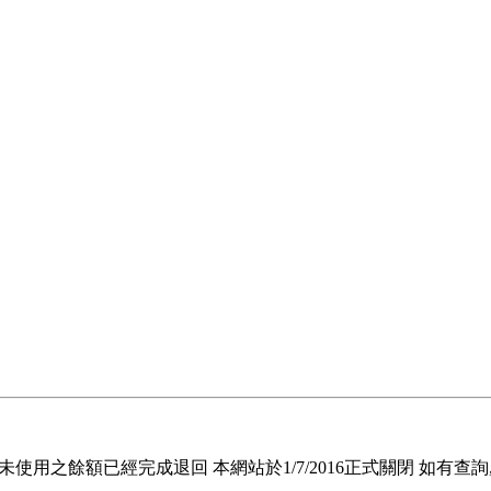
退回未使用之餘額已經完成退回 本網站於1/7/2016正式關閉 如有查詢, 請電郵