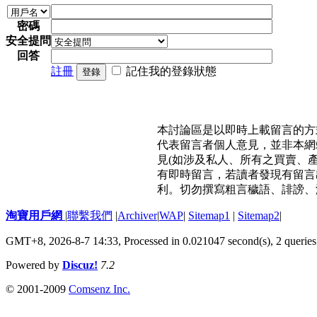
密碼
安全提問
回答
註冊
記住我的登錄狀態
登錄
本討論區是以即時上載留言的方
代表留言者個人意見，並非本網
見(如涉及私人、所有之買賣、
有即時留言，若讀者發現有留言
利。切勿撰寫粗言穢語、誹謗、
淘寶用戶網
|
聯繫我們
|
Archiver
|
WAP
|
Sitemap1
|
Sitemap2
|
GMT+8, 2026-8-7 14:33,
Processed in 0.021047 second(s), 2 queries
Powered by
Discuz!
7.2
© 2001-2009
Comsenz Inc.