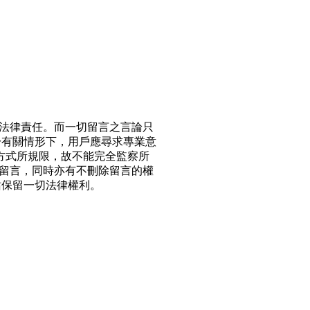
法律責任。而一切留言之言論只
於有關情形下，用戶應尋求專業意
方式所規限，故不能完全監察所
留言，同時亦有不刪除留言的權
站保留一切法律權利。