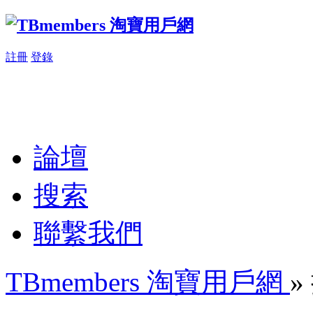
註冊
登錄
論壇
搜索
聯繫我們
TBmembers 淘寶用戶網
»