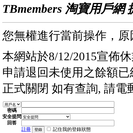
TBmembers 淘寶用戶網
您無權進行當前操作，原
本網站於8/12/2015宣佈休業
申請退回未使用之餘額已經完
正式關閉 如有查詢, 請電郵至 a
密碼
安全提問
回答
註冊
記住我的登錄狀態
登錄