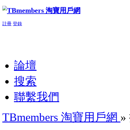
註冊
登錄
論壇
搜索
聯繫我們
TBmembers 淘寶用戶網
»