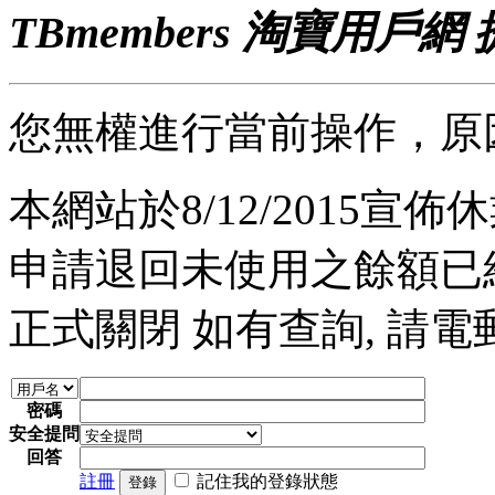
TBmembers 淘寶用戶網
您無權進行當前操作，原
本網站於8/12/2015宣佈休業
申請退回未使用之餘額已經完
正式關閉 如有查詢, 請電郵至 a
密碼
安全提問
回答
註冊
記住我的登錄狀態
登錄