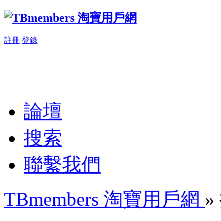
註冊
登錄
論壇
搜索
聯繫我們
TBmembers 淘寶用戶網
»