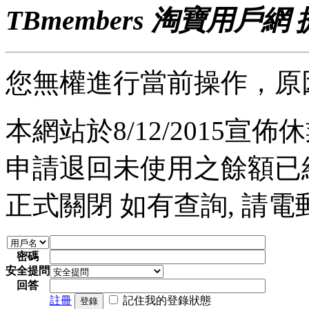
TBmembers 淘寶用戶網
您無權進行當前操作，原
本網站於8/12/2015宣佈休業
申請退回未使用之餘額已經完
正式關閉 如有查詢, 請電郵至 a
密碼
安全提問
回答
註冊
記住我的登錄狀態
登錄