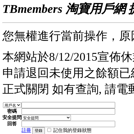
TBmembers 淘寶用戶網
您無權進行當前操作，原
本網站於8/12/2015宣佈休業
申請退回未使用之餘額已經完
正式關閉 如有查詢, 請電郵至 a
密碼
安全提問
回答
註冊
記住我的登錄狀態
登錄