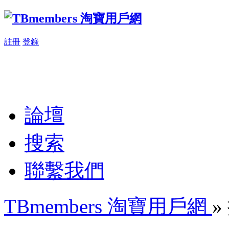
註冊
登錄
論壇
搜索
聯繫我們
TBmembers 淘寶用戶網
»