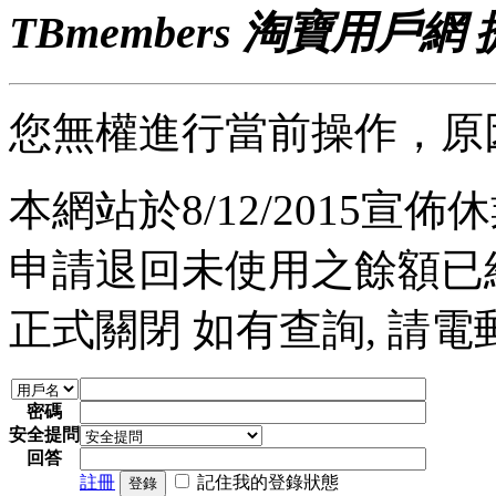
TBmembers 淘寶用戶網
您無權進行當前操作，原
本網站於8/12/2015宣佈休業
申請退回未使用之餘額已經完
正式關閉 如有查詢, 請電郵至 a
密碼
安全提問
回答
註冊
記住我的登錄狀態
登錄