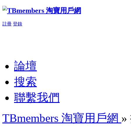
註冊
登錄
論壇
搜索
聯繫我們
TBmembers 淘寶用戶網
»