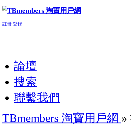
註冊
登錄
論壇
搜索
聯繫我們
TBmembers 淘寶用戶網
»