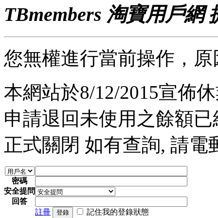
TBmembers 淘寶用戶網
您無權進行當前操作，原
本網站於8/12/2015宣佈休業
申請退回未使用之餘額已經完
正式關閉 如有查詢, 請電郵至 a
密碼
安全提問
回答
註冊
記住我的登錄狀態
登錄