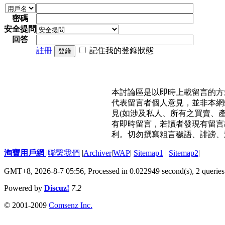
密碼
安全提問
回答
註冊
記住我的登錄狀態
登錄
本討論區是以即時上載留言的方
代表留言者個人意見，並非本網
見(如涉及私人、所有之買賣、
有即時留言，若讀者發現有留言
利。切勿撰寫粗言穢語、誹謗、
淘寶用戶網
|
聯繫我們
|
Archiver
|
WAP
|
Sitemap1
|
Sitemap2
|
GMT+8, 2026-8-7 05:56,
Processed in 0.022949 second(s), 2 queries
Powered by
Discuz!
7.2
© 2001-2009
Comsenz Inc.