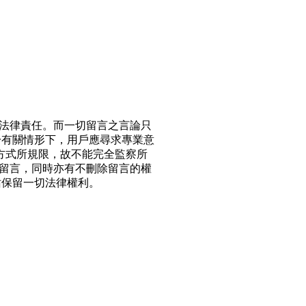
法律責任。而一切留言之言論只
於有關情形下，用戶應尋求專業意
方式所規限，故不能完全監察所
留言，同時亦有不刪除留言的權
站保留一切法律權利。