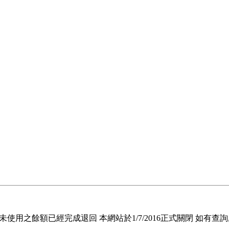
退回未使用之餘額已經完成退回 本網站於1/7/2016正式關閉 如有查詢, 請電郵