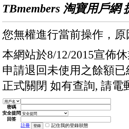
TBmembers 淘寶用戶網
您無權進行當前操作，原
本網站於8/12/2015宣佈休業
申請退回未使用之餘額已經完
正式關閉 如有查詢, 請電郵至 a
密碼
安全提問
回答
註冊
記住我的登錄狀態
登錄