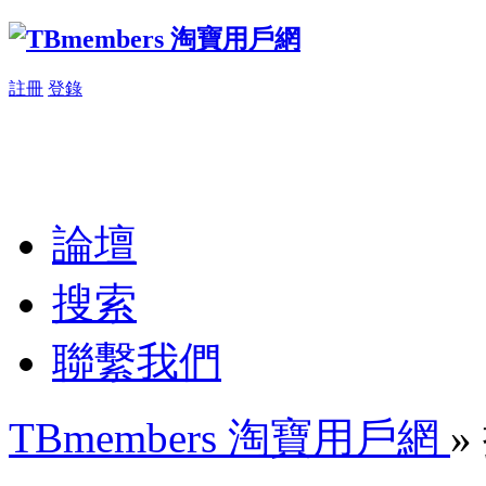
註冊
登錄
論壇
搜索
聯繫我們
TBmembers 淘寶用戶網
»