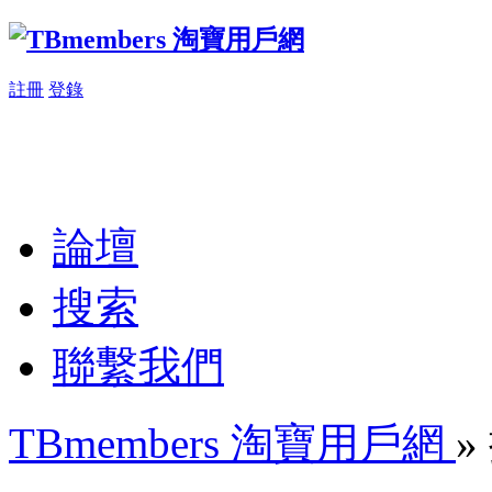
註冊
登錄
論壇
搜索
聯繫我們
TBmembers 淘寶用戶網
»