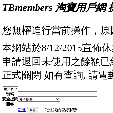
TBmembers 淘寶用戶網
您無權進行當前操作，原
本網站於8/12/2015宣佈休業
申請退回未使用之餘額已經完
正式關閉 如有查詢, 請電郵至 a
密碼
安全提問
回答
註冊
記住我的登錄狀態
登錄