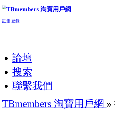
註冊
登錄
論壇
搜索
聯繫我們
TBmembers 淘寶用戶網
»