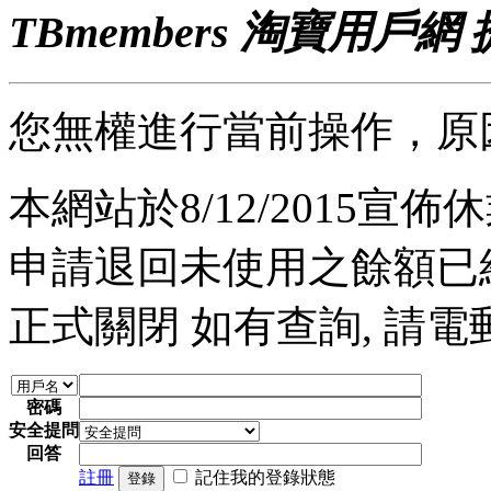
TBmembers 淘寶用戶網
您無權進行當前操作，原
本網站於8/12/2015宣佈休業
申請退回未使用之餘額已經完
正式關閉 如有查詢, 請電郵至 a
密碼
安全提問
回答
註冊
記住我的登錄狀態
登錄