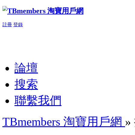
註冊
登錄
論壇
搜索
聯繫我們
TBmembers 淘寶用戶網
»