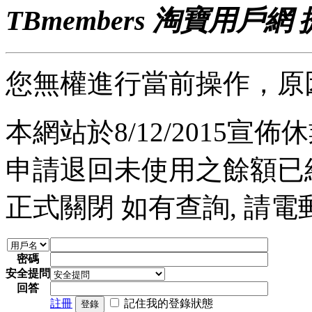
TBmembers 淘寶用戶網
您無權進行當前操作，原
本網站於8/12/2015宣佈休業
申請退回未使用之餘額已經完
正式關閉 如有查詢, 請電郵至 a
密碼
安全提問
回答
註冊
記住我的登錄狀態
登錄