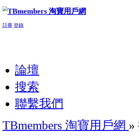
註冊
登錄
論壇
搜索
聯繫我們
TBmembers 淘寶用戶網
»