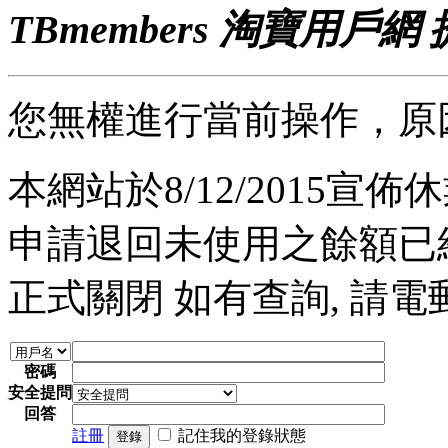
TBmembers 淘寶用戶網
您無權進行當前操作，原
本網站於8/12/2015宣佈休業
申請退回未使用之餘額已經完
正式關閉 如有查詢, 請電郵至 a
密碼
安全提問
回答
註冊
記住我的登錄狀態
登錄