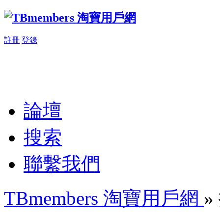
註冊
登錄
論壇
搜索
聯繫我們
TBmembers 淘寶用戶網
»