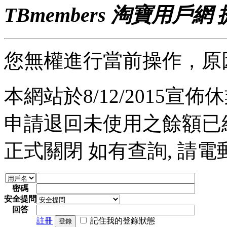
TBmembers 淘寶用戶網
您無權進行當前操作，原
本網站於8/12/2015宣佈休業
申請退回未使用之餘額已經完
正式關閉 如有查詢, 請電郵至 a
密碼
安全提問
回答
註冊
記住我的登錄狀態
登錄