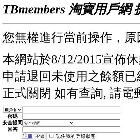
TBmembers 淘寶用戶網
您無權進行當前操作，原
本網站於8/12/2015宣佈休業
申請退回未使用之餘額已經完
正式關閉 如有查詢, 請電郵至 a
密碼
安全提問
回答
註冊
記住我的登錄狀態
登錄