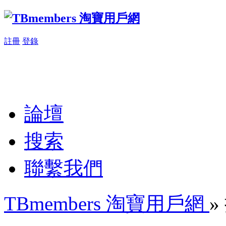
註冊
登錄
論壇
搜索
聯繫我們
TBmembers 淘寶用戶網
»