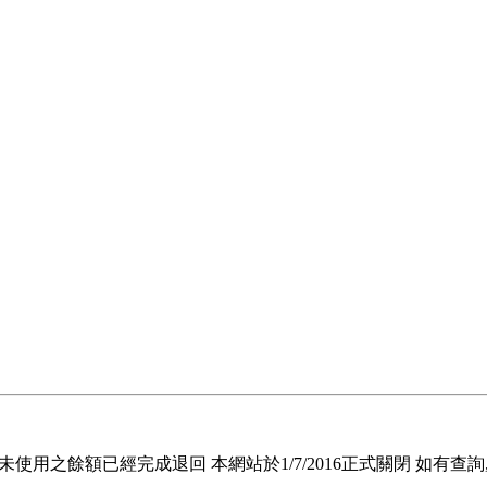
退回未使用之餘額已經完成退回 本網站於1/7/2016正式關閉 如有查詢, 請電郵