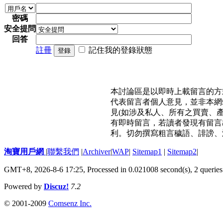
密碼
安全提問
回答
註冊
記住我的登錄狀態
登錄
本討論區是以即時上載留言的方
代表留言者個人意見，並非本網
見(如涉及私人、所有之買賣、
有即時留言，若讀者發現有留言
利。切勿撰寫粗言穢語、誹謗、
淘寶用戶網
|
聯繫我們
|
Archiver
|
WAP
|
Sitemap1
|
Sitemap2
|
GMT+8, 2026-8-6 17:25,
Processed in 0.021008 second(s), 2 queries
Powered by
Discuz!
7.2
© 2001-2009
Comsenz Inc.