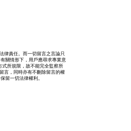
法律責任。而一切留言之言論只
於有關情形下，用戶應尋求專業意
方式所規限，故不能完全監察所
留言，同時亦有不刪除留言的權
站保留一切法律權利。